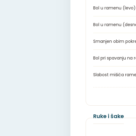
Bol u ramenu (levo)
Bol u ramenu (desn
Smanjen obim pokre
Bol pri spavanju na
Slabost mišića ram
Ruke i šake