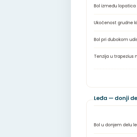
Bol između lopatica
Ukočenost grudne 
Bol pri dubokom udi
Tenzija u trapezius
Leđa — donji d
Bol u donjem delu 