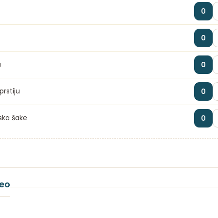
0
0
u
0
prstiju
0
ska šake
0
deo