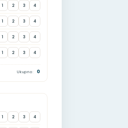
1
2
3
4
1
2
3
4
1
2
3
4
1
2
3
4
0
Ukupno:
1
2
3
4