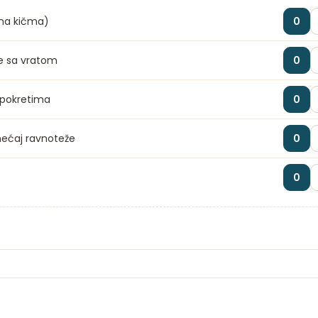
lna kičma)
0
e sa vratom
0
 pokretima
0
emećaj ravnoteže
0
0