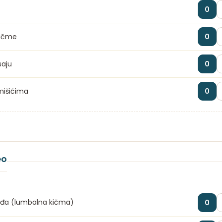
0
kičme
0
saju
0
 mišićima
0
eo
leđa (lumbalna kičma)
0