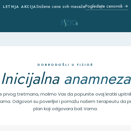
Pogledajte cenovnik →
Snižene cene svih masaža
LETNJA AKCIJA
DOBRODOŠLI U FIZIO6
Inicijalna
anamneza
e prvog tretmana, molimo Vas da popunite ovaj kratki upitni
ma. Odgovori su poverljivi i pomažu našem terapeutu da p
plan koji odgovara baš Vama.