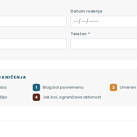
Datum rođenja
Telefon *
RANIČENJA
oba
1
Blag bol povremeno
2
Umeren 
ljiv
4
Jak bol, ograničava aktivnost