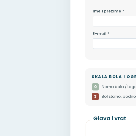
Ime i prezime *
E-mail *
SKALA BOLA I OG
0
Nema bola / teg
3
Bol stalno, podnoš
Glava i vrat