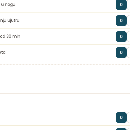
ri u nogu
0
nju ujutru
0
 od 30 min
0
eta
0
0