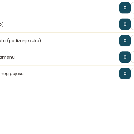
0
o)
0
ta (podizanje ruke)
0
 ramenu
0
enog pojasa
0