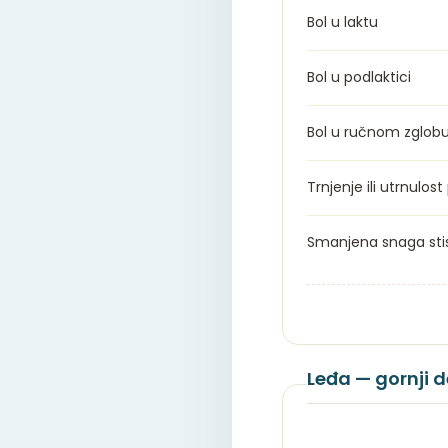
Bol u laktu
Bol u podlaktici
Bol u ručnom zglob
Trnjenje ili utrnulost 
Smanjena snaga sti
Leđa — gornji 