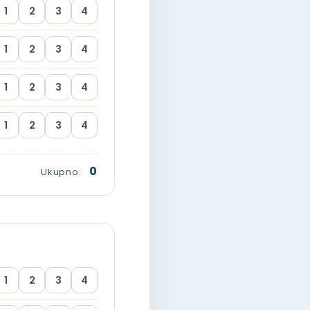
1
2
3
4
1
2
3
4
1
2
3
4
1
2
3
4
0
Ukupno:
1
2
3
4