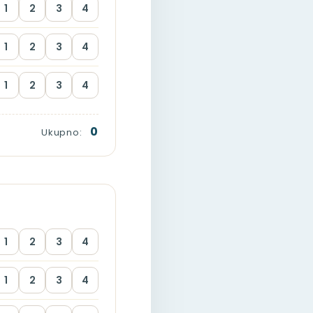
1
2
3
4
1
2
3
4
1
2
3
4
0
Ukupno:
1
2
3
4
1
2
3
4