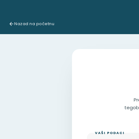
Nazad na početnu
Pr
tegoba
VAŠI PODACI