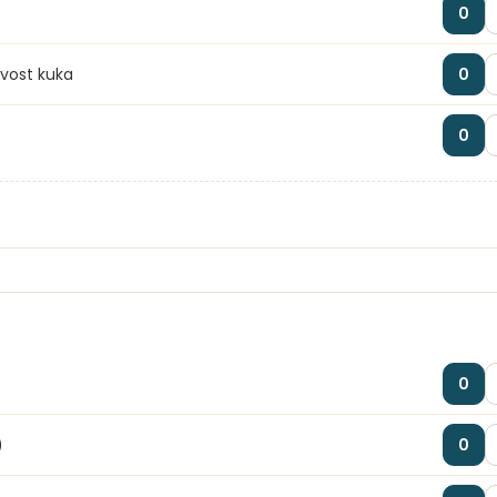
0
ivost kuka
0
0
0
)
0