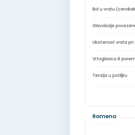
Bol u vratu (cervika
Glavobolje povezan
Ukočenost vrata pri
Vrtoglavica ili por
Tenzija u potiljku
Ramena