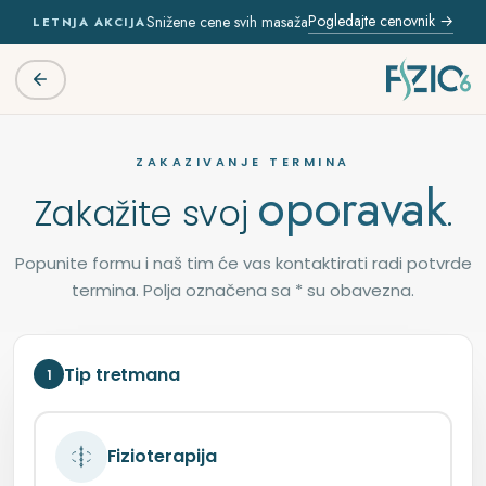
Pogledajte cenovnik →
Snižene cene svih masaža
LETNJA AKCIJA
ZAKAZIVANJE TERMINA
oporavak
Zakažite svoj
.
Popunite formu i naš tim će vas kontaktirati radi potvrde
termina. Polja označena sa * su obavezna.
Tip tretmana
1
Fizioterapija