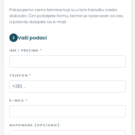
Prikazujemo samo termine koji su u tom trenutku zaista
slobodni. Čim pošaljete formu, termin je rezervisan za vas,
a potvrdu dobijate na e-mail.
Vaši podaci
3
IME I PREZIME *
TELEFON *
E-MAIL *
NAPOMENA (OPCIONO)