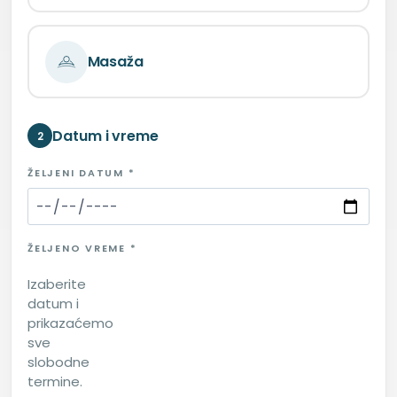
Masaža
Datum i vreme
2
ŽELJENI DATUM *
ŽELJENO VREME *
Izaberite
datum i
prikazaćemo
sve
slobodne
termine.