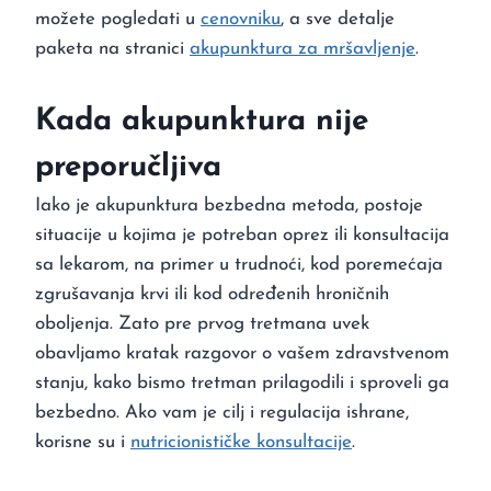
možete pogledati u
cenovniku
, a sve detalje
paketa na stranici
akupunktura za mršavljenje
.
Kada akupunktura nije
preporučljiva
Iako je akupunktura bezbedna metoda, postoje
situacije u kojima je potreban oprez ili konsultacija
sa lekarom, na primer u trudnoći, kod poremećaja
zgrušavanja krvi ili kod određenih hroničnih
oboljenja. Zato pre prvog tretmana uvek
obavljamo kratak razgovor o vašem zdravstvenom
stanju, kako bismo tretman prilagodili i sproveli ga
bezbedno. Ako vam je cilj i regulacija ishrane,
korisne su i
nutricionističke konsultacije
.