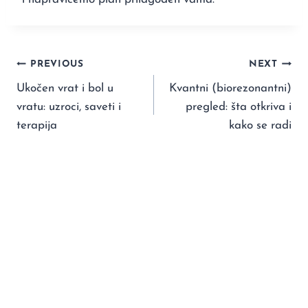
PREVIOUS
NEXT
Ukočen vrat i bol u
Kvantni (biorezonantni)
vratu: uzroci, saveti i
pregled: šta otkriva i
terapija
kako se radi