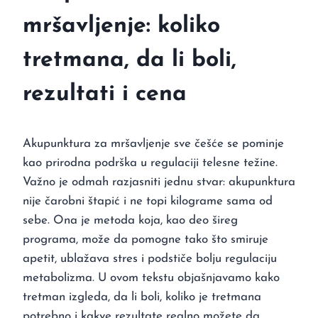
mršavljenje: koliko
tretmana, da li boli,
rezultati i cena
Akupunktura za mršavljenje sve češće se pominje
kao prirodna podrška u regulaciji telesne težine.
Važno je odmah razjasniti jednu stvar: akupunktura
nije čarobni štapić i ne topi kilograme sama od
sebe. Ona je metoda koja, kao deo šireg
programa, može da pomogne tako što smiruje
apetit, ublažava stres i podstiče bolju regulaciju
metabolizma. U ovom tekstu objašnjavamo kako
tretman izgleda, da li boli, koliko je tretmana
potrebno i kakve rezultate realno možete da