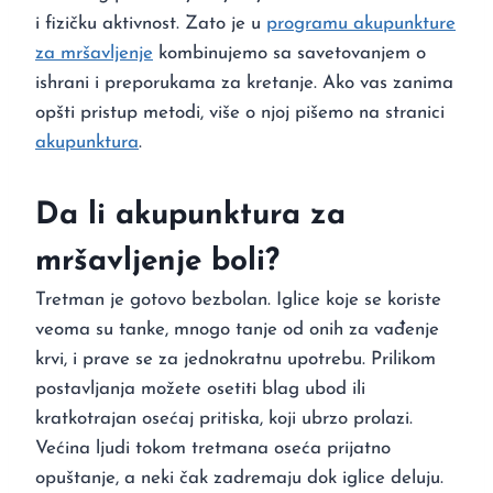
i fizičku aktivnost. Zato je u
programu akupunkture
za mršavljenje
kombinujemo sa savetovanjem o
ishrani i preporukama za kretanje. Ako vas zanima
opšti pristup metodi, više o njoj pišemo na stranici
akupunktura
.
Da li akupunktura za
mršavljenje boli?
Tretman je gotovo bezbolan. Iglice koje se koriste
veoma su tanke, mnogo tanje od onih za vađenje
krvi, i prave se za jednokratnu upotrebu. Prilikom
postavljanja možete osetiti blag ubod ili
kratkotrajan osećaj pritiska, koji ubrzo prolazi.
Većina ljudi tokom tretmana oseća prijatno
opuštanje, a neki čak zadremaju dok iglice deluju.