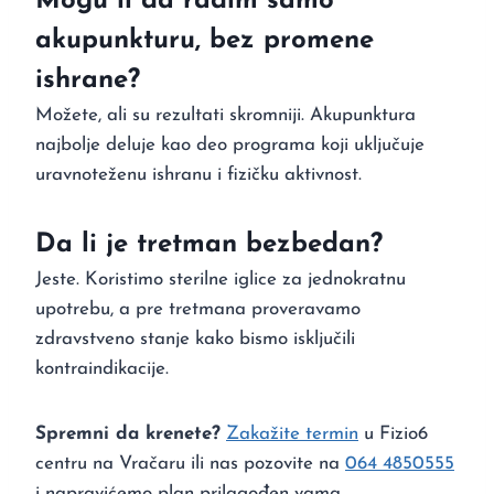
Mogu li da radim samo
akupunkturu, bez promene
ishrane?
Možete, ali su rezultati skromniji. Akupunktura
najbolje deluje kao deo programa koji uključuje
uravnoteženu ishranu i fizičku aktivnost.
Da li je tretman bezbedan?
Jeste. Koristimo sterilne iglice za jednokratnu
upotrebu, a pre tretmana proveravamo
zdravstveno stanje kako bismo isključili
kontraindikacije.
Spremni da krenete?
Zakažite termin
u Fizio6
centru na Vračaru ili nas pozovite na
064 4850555
i napravićemo plan prilagođen vama.