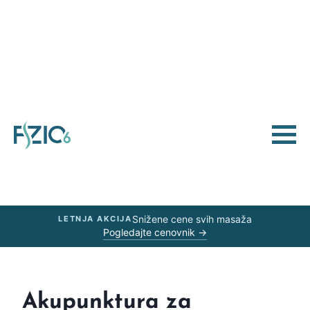
Snižene cene svih masaža
LETNJA AKCIJA
Pogledajte cenovnik →
Akupunktura za