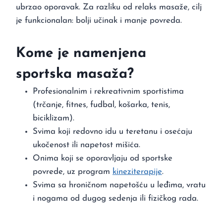
ubrzao oporavak. Za razliku od relaks masaže, cilj
je funkcionalan: bolji učinak i manje povreda.
Kome je namenjena
sportska masaža?
Profesionalnim i rekreativnim sportistima
(trčanje, fitnes, fudbal, košarka, tenis,
biciklizam).
Svima koji redovno idu u teretanu i osećaju
ukočenost ili napetost mišića.
Onima koji se oporavljaju od sportske
povrede, uz program
kineziterapije
.
Svima sa hroničnom napetošću u leđima, vratu
i nogama od dugog sedenja ili fizičkog rada.