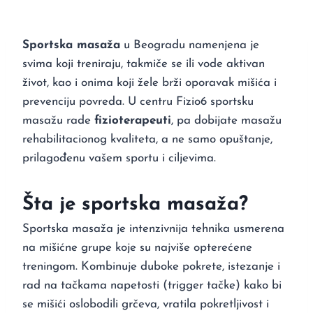
Sportska masaža
u Beogradu namenjena je
svima koji treniraju, takmiče se ili vode aktivan
život, kao i onima koji žele brži oporavak mišića i
prevenciju povreda. U centru Fizio6 sportsku
masažu rade
fizioterapeuti
, pa dobijate masažu
rehabilitacionog kvaliteta, a ne samo opuštanje,
prilagođenu vašem sportu i ciljevima.
Šta je sportska masaža?
Sportska masaža je intenzivnija tehnika usmerena
na mišićne grupe koje su najviše opterećene
treningom. Kombinuje duboke pokrete, istezanje i
rad na tačkama napetosti (trigger tačke) kako bi
se mišići oslobodili grčeva, vratila pokretljivost i