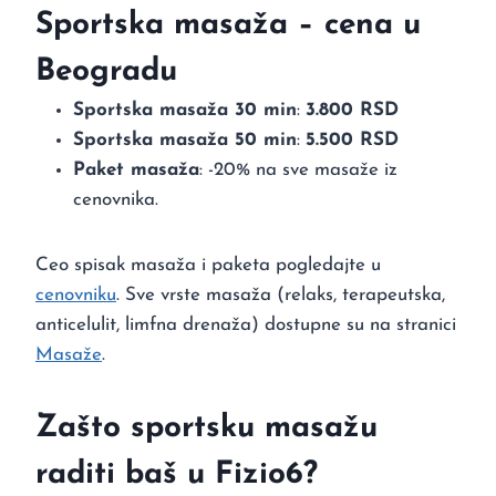
Sportska masaža – cena u
Beogradu
Sportska masaža 30 min
:
3.800 RSD
Sportska masaža 50 min
:
5.500 RSD
Paket masaža
: -20% na sve masaže iz
cenovnika.
Ceo spisak masaža i paketa pogledajte u
cenovniku
. Sve vrste masaža (relaks, terapeutska,
anticelulit, limfna drenaža) dostupne su na stranici
Masaže
.
Zašto sportsku masažu
raditi baš u Fizio6?