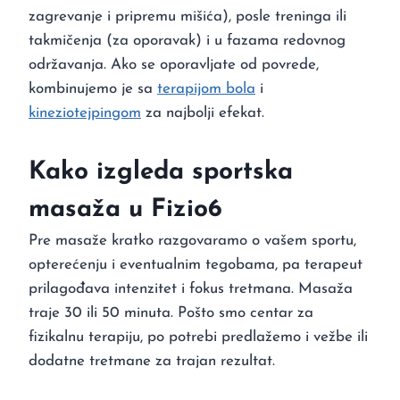
zagrevanje i pripremu mišića), posle treninga ili
takmičenja (za oporavak) i u fazama redovnog
održavanja. Ako se oporavljate od povrede,
kombinujemo je sa
terapijom bola
i
kineziotejpingom
za najbolji efekat.
Kako izgleda sportska
masaža u Fizio6
Pre masaže kratko razgovaramo o vašem sportu,
opterećenju i eventualnim tegobama, pa terapeut
prilagođava intenzitet i fokus tretmana. Masaža
traje 30 ili 50 minuta. Pošto smo centar za
fizikalnu terapiju, po potrebi predlažemo i vežbe ili
dodatne tretmane za trajan rezultat.