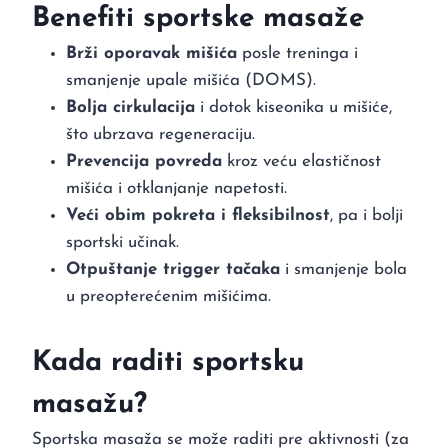
Benefiti sportske masaže
Brži oporavak mišića
posle treninga i
smanjenje upale mišića (DOMS).
Bolja cirkulacija
i dotok kiseonika u mišiće,
što ubrzava regeneraciju.
Prevencija povreda
kroz veću elastičnost
mišića i otklanjanje napetosti.
Veći obim pokreta i fleksibilnost
, pa i bolji
sportski učinak.
Otpuštanje trigger tačaka
i smanjenje bola
u preopterećenim mišićima.
Kada raditi sportsku
masažu?
Sportska masaža se može raditi pre aktivnosti (za