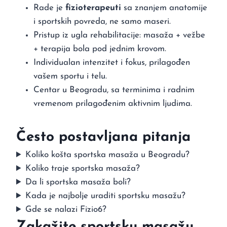
Rade je
fizioterapeuti
sa znanjem anatomije
i sportskih povreda, ne samo maseri.
Pristup iz ugla rehabilitacije: masaža + vežbe
+ terapija bola pod jednim krovom.
Individualan intenzitet i fokus, prilagođen
vašem sportu i telu.
Centar u Beogradu, sa terminima i radnim
vremenom prilagođenim aktivnim ljudima.
Često postavljana pitanja
Koliko košta sportska masaža u Beogradu?
Koliko traje sportska masaža?
Da li sportska masaža boli?
Kada je najbolje uraditi sportsku masažu?
Gde se nalazi Fizio6?