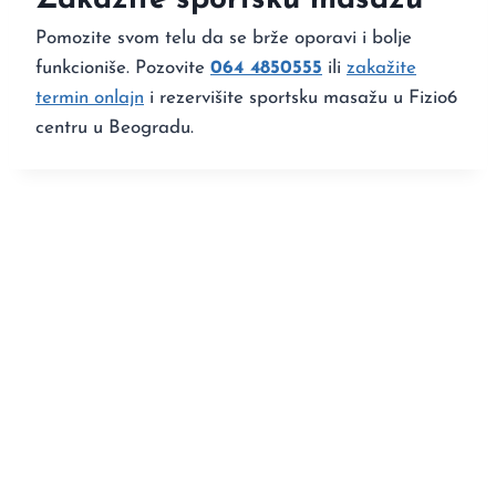
Zakažite sportsku masažu
Pomozite svom telu da se brže oporavi i bolje
funkcioniše. Pozovite
064 4850555
ili
zakažite
termin onlajn
i rezervišite sportsku masažu u Fizio6
centru u Beogradu.