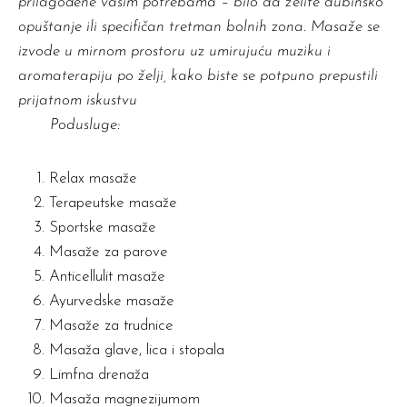
prilagođene vašim potrebama – bilo da želite dubinsko
opuštanje ili specifičan tretman bolnih zona. Masaže se
izvode u mirnom prostoru uz umirujuću muziku i
aromaterapiju po želji, kako biste se potpuno prepustili
prijatnom iskustvu
Podusluge
:
Relax masaže
Terapeutske masaže
Sportske masaže
Masaže za parove
Anticellulit masaže
Ayurvedske masaže
Masaže za trudnice
Masaža glave, lica i stopala
Limfna drenaža
Masaža magn
ezijumom