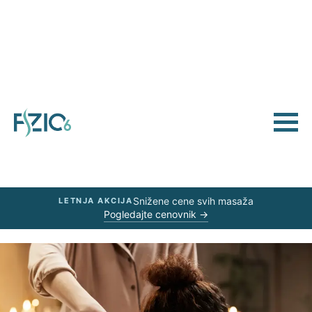
Snižene cene svih masaža
LETNJA AKCIJA
Pogledajte cenovnik →