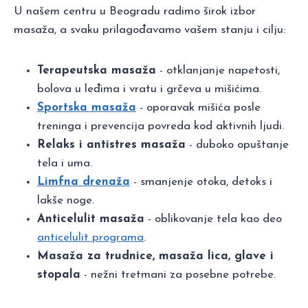
U našem centru u Beogradu radimo širok izbor
masaža, a svaku prilagođavamo vašem stanju i cilju:
Terapeutska masaža
- otklanjanje napetosti,
bolova u leđima i vratu i grčeva u mišićima.
Sportska masaža
- oporavak mišića posle
treninga i prevencija povreda kod aktivnih ljudi.
Relaks i antistres masaža
- duboko opuštanje
tela i uma.
Limfna drenaža
- smanjenje otoka, detoks i
lakše noge.
Anticelulit masaža
- oblikovanje tela kao deo
anticelulit programa
.
Masaža za trudnice, masaža lica, glave i
stopala
- nežni tretmani za posebne potrebe.