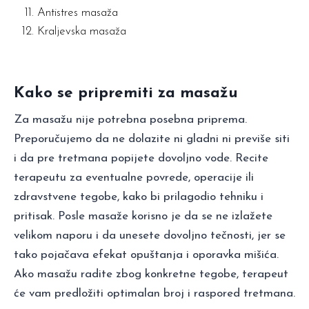
Antistres masaža
Kraljevska masaža
Kako se pripremiti za masažu
Za masažu nije potrebna posebna priprema.
Preporučujemo da ne dolazite ni gladni ni previše siti
i da pre tretmana popijete dovoljno vode. Recite
terapeutu za eventualne povrede, operacije ili
zdravstvene tegobe, kako bi prilagodio tehniku i
pritisak. Posle masaže korisno je da se ne izlažete
velikom naporu i da unesete dovoljno tečnosti, jer se
tako pojačava efekat opuštanja i oporavka mišića.
Ako masažu radite zbog konkretne tegobe, terapeut
će vam predložiti optimalan broj i raspored tretmana.