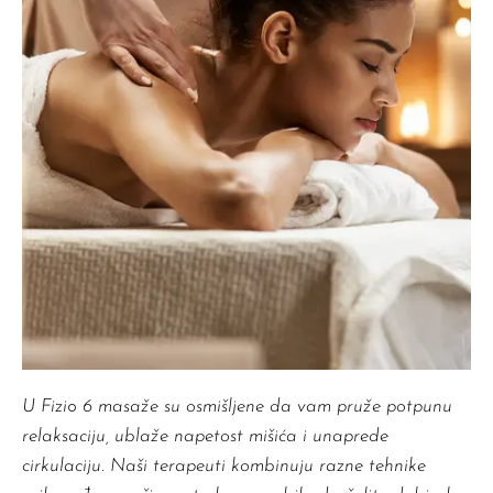
U Fizi
o
6 masaže su osmišljene da vam pruže potpunu
relaksaciju, ublaže napetost mišića i unaprede
cirkulaciju. Naši terapeuti kombinuju razne tehnike