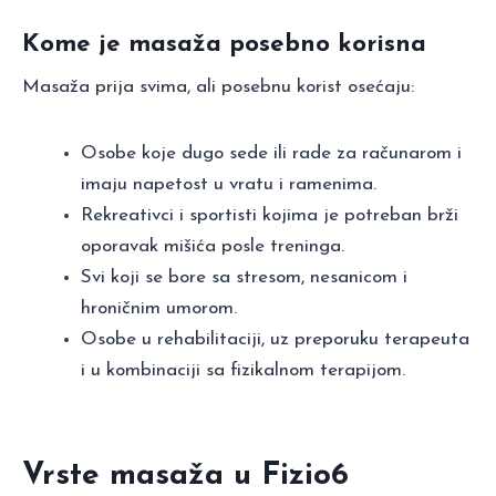
Kome je masaža posebno korisna
Masaža prija svima, ali posebnu korist osećaju:
Osobe koje dugo sede ili rade za računarom i
imaju napetost u vratu i ramenima.
Rekreativci i sportisti kojima je potreban brži
oporavak mišića posle treninga.
Svi koji se bore sa stresom, nesanicom i
hroničnim umorom.
Osobe u rehabilitaciji, uz preporuku terapeuta
i u kombinaciji sa fizikalnom terapijom.
Vrste masaža u Fizio6