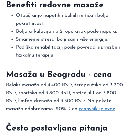
Benefiti redovne masaže
Otpuštanje napetih i bolnih mišića i bolja
pokretljivost.
Bolja cirkulacija i brži oporavak posle napora.
Smanjenje stresa, bolji san i više energije.
Podrška rehabilitaciji posle povreda, uz vežbe i
fizikalnu terapiju.
Masaža u Beogradu - cena
Relaks masaža od 4.400 RSD, terapeutska od 3.200
RSD, sportska od 3.800 RSD, anticelulit od 3.800
RSD, limfna drenaža od 3.500 RSD. Na pakete
masaža odobravamo -20%. Ceo
cenovnik je ovde
.
Često postavljana pitanja