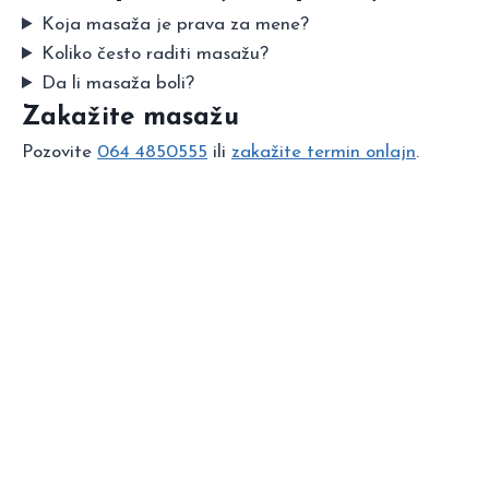
Koja masaža je prava za mene?
Koliko često raditi masažu?
Da li masaža boli?
Zakažite masažu
Pozovite
064 4850555
ili
zakažite termin onlajn
.