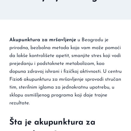
Akupunktura za mršavljenje
u Beogradu je
prirodna, bezbolna metoda koja vam može pomoći
da lakše kontrolišete apetit, smanjite stres koji vodi
prejedanju i podstaknete metabolizam, kao
dopuna zdravoj ishrani i fizičkoj aktivnosti. U centru
Fizio6 akupunkturu za mršavljenje sprovodi stručan
tim, sterilnim iglama za jednokratnu upotrebu, u
sklopu osmišljenog programa koji daje trajne
rezultate.
Šta je akupunktura za