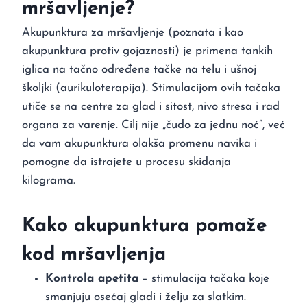
mršavljenje?
Akupunktura za mršavljenje (poznata i kao
akupunktura protiv gojaznosti) je primena tankih
iglica na tačno određene tačke na telu i ušnoj
školjki (aurikuloterapija). Stimulacijom ovih tačaka
utiče se na centre za glad i sitost, nivo stresa i rad
organa za varenje. Cilj nije „čudo za jednu noć”, već
da vam akupunktura olakša promenu navika i
pomogne da istrajete u procesu skidanja
kilograma.
Kako akupunktura pomaže
kod mršavljenja
Kontrola apetita
– stimulacija tačaka koje
smanjuju osećaj gladi i želju za slatkim.