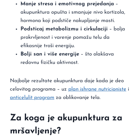
Manje stresa i emotivnog prejedanja
–
akupunktura opušta i smanjuje nivo kortizola,
hormona koji podstiče nakupljanje masti.
Podsticaj metabolizmu i cirkulaciji
– bolja
prokrvljenost i varenje pomažu telu da
efikasnije troši energiju.
Bolji san i više energije
– što olakšava
redovnu fizičku aktivnost.
Najbolje rezultate akupunktura daje kada je deo
celovitog programa – uz
plan ishrane nutricioniste
i
anticelulit program
za oblikovanje tela.
Za koga je akupunktura za
mršavljenje?