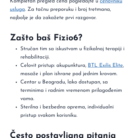
Kompletan pregled cena pogledajte u
cenovniku
usluga
. Za tačnu preporuku i broj tretmana,
najbolje je da zakažete prvi razgovor.
Zašto baš Fizio6?
Stručan tim sa iskustvom u fizikalnoj terapiji i
rehabilitaciji.
Celovit pristup: akupunktura,
BTL Exilis Elite
,
masaže i plan ishrane pod jednim krovom.
Centar u Beogradu, lako dostupan, sa
terminima i radnim vremenom prilagođenim
vama.
Sterilna i bezbedna oprema, individualni
pristup svakom korisniku.
Često postavljana pitanja