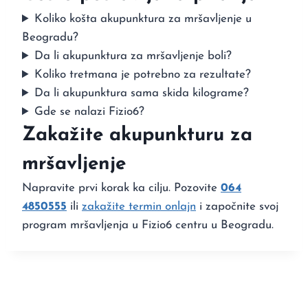
Koliko košta akupunktura za mršavljenje u
Beogradu?
Da li akupunktura za mršavljenje boli?
Koliko tretmana je potrebno za rezultate?
Da li akupunktura sama skida kilograme?
Gde se nalazi Fizio6?
Zakažite akupunkturu za
mršavljenje
Napravite prvi korak ka cilju. Pozovite
064
4850555
ili
zakažite termin onlajn
i započnite svoj
program mršavljenja u Fizio6 centru u Beogradu.