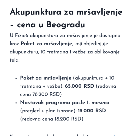
Akupunktura za mršavljenje
– cena u Beogradu
U Fizio6 akupunktura za mršavljenje je dostupna
kroz
Paket za mršavljenje
, koji objedinjuje
akupunkturu, 10 tretmana i vežbe za oblikovanje
tela:
Paket za mršavljenje
(akupunktura + 10
tretmana + vežbe):
65.000 RSD
(redovna
cena 78.200 RSD)
Nastavak programa posle 1. meseca
(pregled + plan ishrane):
15.000 RSD
(redovna cena 18.200 RSD)