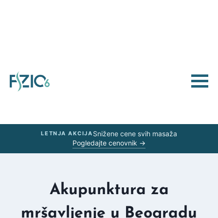
Snižene cene svih masaža
LETNJA AKCIJA
Pogledajte cenovnik →
Akupunktura za
mršavljenje u Beogradu