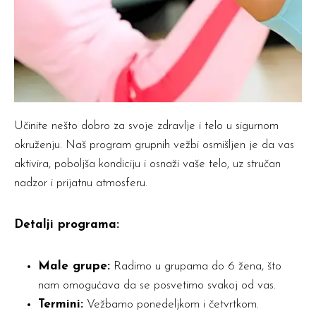
Učinite nešto dobro za svoje zdravlje i telo u sigurnom
okruženju. Naš program grupnih vežbi osmišljen je da vas
aktivira, poboljša kondiciju i osnaži vaše telo, uz stručan
nadzor i prijatnu atmosferu.
Detalji programa:
Male grupe:
Radimo u grupama do 6 žena, što
nam omogućava da se posvetimo svakoj od vas.
Termini:
Vežbamo ponedeljkom i četvrtkom.