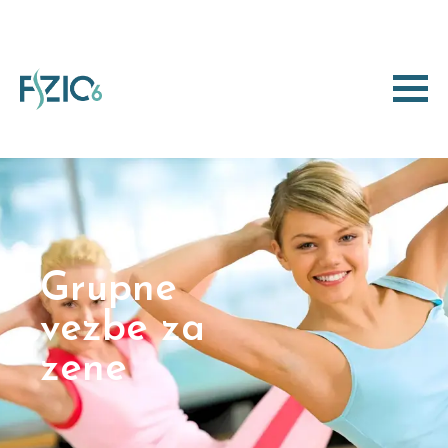
Grupne
vezbe za
zene