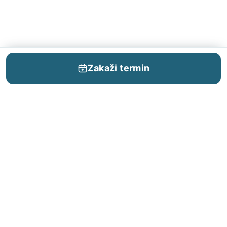
Zakaži termin
ZAKAZIVANJE
POČETNA
USLUGE
BLOG