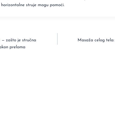
 horizontalne struje mogu pomoći.
j — zašto je stručna
Masaža celog tela: v
 nakon preloma