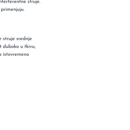
terferentne struje.
 primenjuju.
e struje srednje
t duboko u tkivu,
 a istovremeno