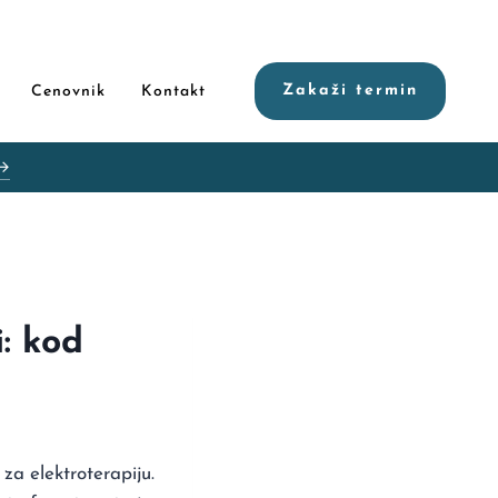
Zakaži termin
Cenovnik
Kontakt
 →
i: kod
 za elektroterapiju.