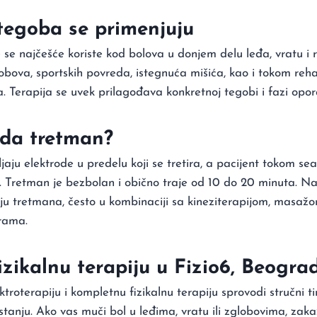
tegoba se primenjuju
e se najčešće koriste kod bolova u donjem delu leđa, vratu i
obova, sportskih povreda, istegnuća mišića, kao i tokom reha
a. Terapija se uvek prilagođava konkretnoj tegobi i fazi opor
eda tretman?
jaju elektrode u predelu koji se tretira, a pacijent tokom se
. Tretman je bezbolan i obično traje od 10 do 20 minuta. Najb
riju tretmana, često u kombinaciji sa kineziterapijom, masaž
rama.
izikalnu terapiju u Fizio6, Beogra
ktroterapiju i kompletnu fizikalnu terapiju sprovodi stručni t
tanju. Ako vas muči bol u leđima, vratu ili zglobovima, zaka