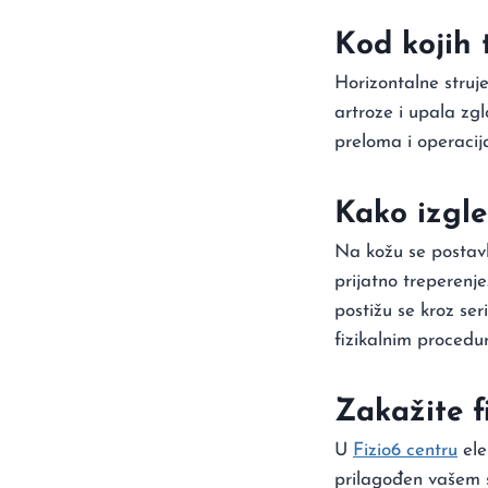
Kod kojih 
Horizontalne struj
artroze i upala zgl
preloma i operacij
Kako izgl
Na kožu se postavl
prijatno treperenje
postižu se kroz se
fizikalnim procedu
Zakažite f
U
Fizio6 centru
ele
prilagođen vašem s