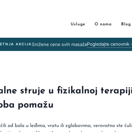
Usluge
O nama
Blog
Pogledajte cenovnik
Snižene cene svih masaža
LETNJA AKCIJA
lne struje u fizikalnoj terapij
goba pomažu
čili od bola u leđima, vratu ili zglobovima, verovatno ste čuli