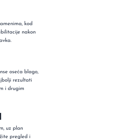
 ramenima, kod
bilitacije nakon
avka.
anse oseća blago,
olji rezultati
om i drugim
d
im, uz plan
žite pregled i