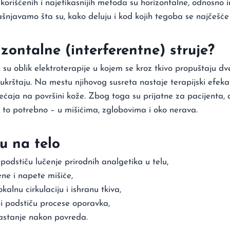
orišćenih i najefikasnijih metoda su horizontalne, odnosno in
šnjavamo šta su, kako deluju i kod kojih tegoba se najčešće
izontalne (interferentne) struje?
 su oblik elektroterapije u kojem se kroz tkivo propuštaju dv
 ukrštaju. Na mestu njihovog susreta nastaje terapijski efeka
ećaja na površini kože. Zbog toga su prijatne za pacijenta,
 to potrebno – u mišićima, zglobovima i oko nerava.
u na telo
 podstiču lučenje prirodnih analgetika u telu,
ne i napete mišiće,
kalnu cirkulaciju i ishranu tkiva,
i podstiču procese oporavka,
astanje nakon povreda.